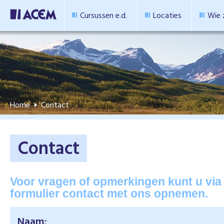
Cursussen e.d.
Locaties
Wie z
Home
Contact
Contact
Voor vragen of opmerkingen kunt u vi
formulier contact met ons opnemen.
Naam: